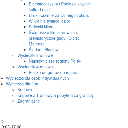
Białostocczyzna i Podlasie - tygiel
kultur i religii
Uroki Kazimierza Dolnego i okolic
W krainie tysiąca jezior
Bałtycki klimat
Świętokrzyskie czarownica,
prehistoryczne gady i Ojciec
Mateusz
Śladami Piastów
Wycieczki 3-dniowe
Najpiękniejsze regiony Polski
Wycieczki 4-dniowe
Polska od gór aż do morza
Wycieczki dla osób indywidualnych
Wycieczki dla firm
Krajowe
Krajowe z 1-dniowym pobytem za granicą
Zagraniczne
.pl
k 9:00-17:00