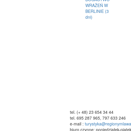
tel. (+ 48) 23 654 34 44
tel. 695 287 965, 797 633 246
e-mail :
turystyka@regionymlawa
biuro czynne: poniedziałek-piąte